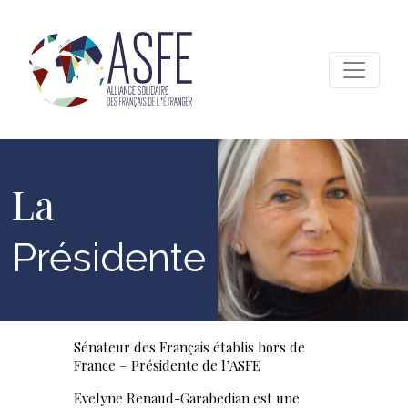
Skip
to
content
ASFE
Alliance Solidaire des Français de l'étranger
La
Présidente
Sénateur des Français établis hors de
France – Présidente de l’ASFE
Evelyne Renaud-Garabedian est une