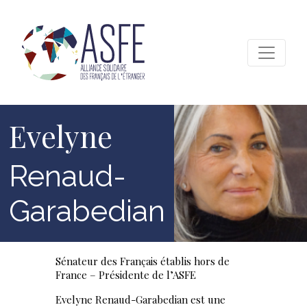
Skip
to
content
ASFE
Alliance Solidaire des Français de l'étranger
Evelyne
Renaud-
Garabedian
Sénateur des Français établis hors de
France – Présidente de l’ASFE
Evelyne Renaud-Garabedian est une