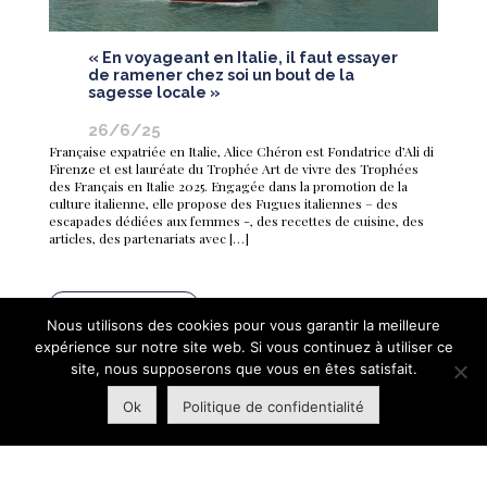
« En voyageant en Italie, il faut essayer
de ramener chez soi un bout de la
sagesse locale »
26/6/25
Française expatriée en Italie, Alice Chéron est Fondatrice d’Ali di
Firenze et est lauréate du Trophée Art de vivre des Trophées
des Français en Italie 2025. Engagée dans la promotion de la
culture italienne, elle propose des Fugues italiennes – des
escapades dédiées aux femmes -, des recettes de cuisine, des
articles, des partenariats avec […]
Navigation
Articles plus anciens
Nous utilisons des cookies pour vous garantir la meilleure
des
expérience sur notre site web. Si vous continuez à utiliser ce
site, nous supposerons que vous en êtes satisfait.
articles
Ok
Politique de confidentialité